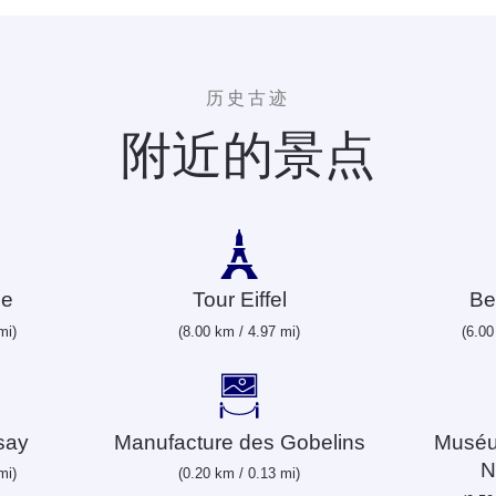
历史古迹
附近的景点
me
Tour Eiffel
Be
mi)
(8.00 km / 4.97 mi)
(6.00
say
Manufacture des Gobelins
Muséu
N
mi)
(0.20 km / 0.13 mi)