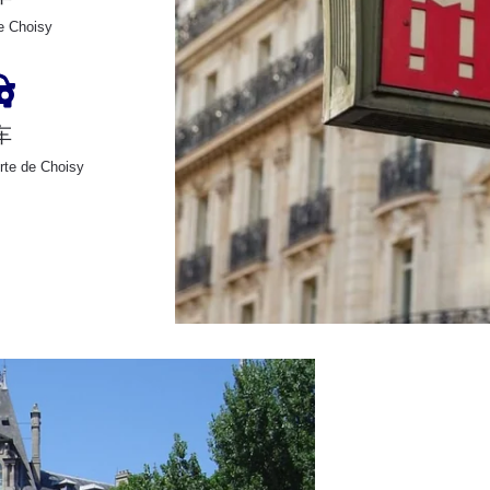
e Choisy
车
rte de Choisy