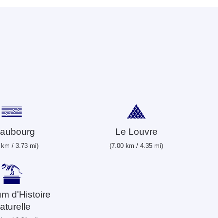
aubourg
Le Louvre
 km / 3.73 mi)
(7.00 km / 4.35 mi)
m d'Histoire
aturelle